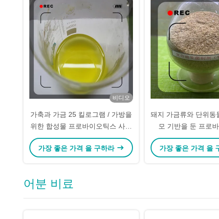
비디오
가축과 가금 25 킬로그램 / 가방을
돼지 가금류와 단위동
위한 합성물 프로바이오틱스 사료
모 기반을 둔 프로
첨가물
가장 좋은 가격 을 구하라
가장 좋은 가격 을
어분 비료