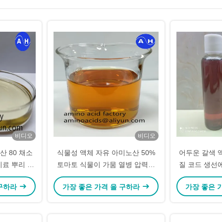
비디오
비디오
 80 채소
식물성 액체 자유 아미노산 50%
어두운 갈색 
비료 뿌리 성
토마토 식물이 가뭄 열병 압력을
질 코드 생선
하기 위해
덜어주기 위해
 구하라
가장 좋은 가격 을 구하라
가장 좋은 