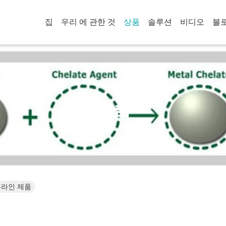
집
우리 에 관한 것
상품
솔루션
비디오
블
상품
d. 온라인 제품