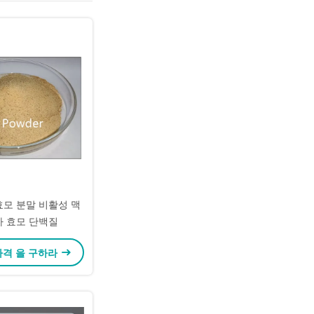
효모 분말 비활성 맥
자 효모 단백질
가격 을 구하라