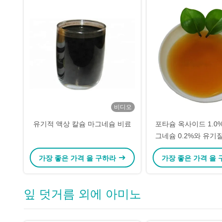
비디오
유기적 액상 칼슘 마그네슘 비료
포타슘 옥사이드 1.0
그네슘 0.2%와 유기
제
가장 좋은 가격 을 구하라
가장 좋은 가격 을
잎 덧거름 외에 아미노