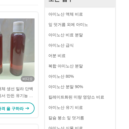
아미노산 액체 비료
잎 덧거름 외에 아미노
아미노산 비료 분말
아미노산 급식
어분 비료
복합 아미노산 분말
아미노산 80%
비디오
아미노산 분말 90%
액체 생선 밀라 단백
에서 만든 유기농 비
킬레이트화된 미량 영양소 비료
료
아미노산 유기 비료
가격 을 구하라
칼슘 붕소 잎 덧거름
아미노산 식물 비료