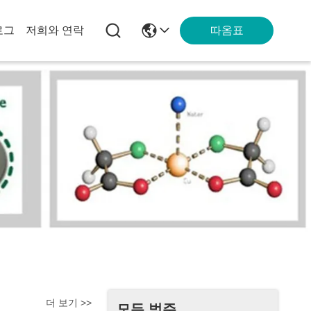
따옴표
로그
저희와 연락
더 보기 >>
모든 범주