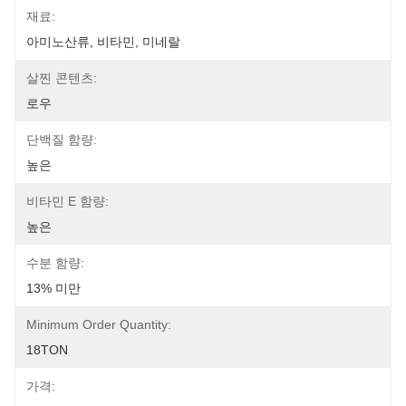
재료:
아미노산류, 비타민, 미네랄
살찐 콘텐츠:
로우
단백질 함량:
높은
비타민 E 함량:
높은
수분 함량:
13% 미만
Minimum Order Quantity:
18TON
가격: