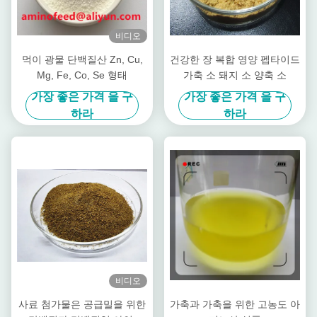
비디오
먹이 광물 단백질산 Zn, Cu,
건강한 장 복합 영양 펩타이드
Mg, Fe, Co, Se 형태
가축 소 돼지 소 양축 소
가장 좋은 가격 을 구
가장 좋은 가격 을 구
하라
하라
비디오
사료 첨가물은 공급밀을 위한
가축과 가축을 위한 고농도 아