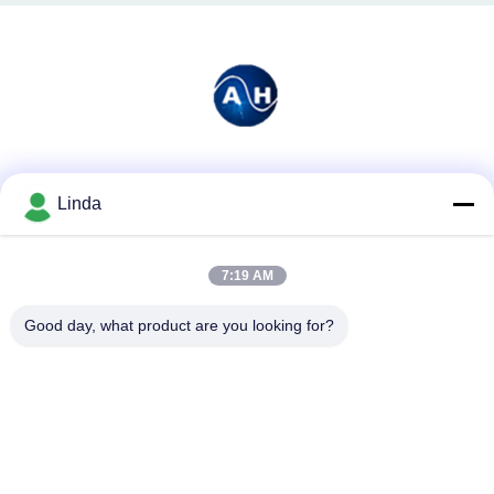
소셜 미디어
Linda
7:19 AM
빠른 연락
전화
Good day, what product are you looking for?
86-136-99415698
이메일
cdaohe88@aliyun.com
주소