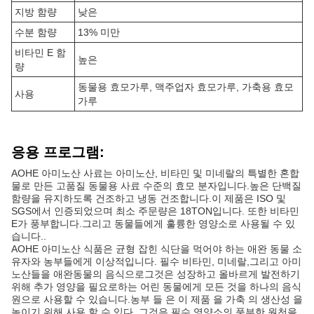
지방 함량
낮은
수분 함량
13% 미만
비타민 E 함
높은
량
동물용 효모가루, 맥주업자 효모가루, 가축용 효모
사용
가루
응용 프로그램:
AOHE 아미노산 사료는 아미노산, 비타민 및 미네랄의 특별한 혼합
물로 만든 고품질 동물용 사료 수준의 효모 분자입니다.높은 단백질
함량을 유지하도록 건조하고 냉동 건조합니다.이 제품은 ISO 및
SGS에서 인증되었으며 최소 주문량은 18TON입니다. 또한 비타민
E가 풍부합니다.그리고 동물들에게 훌륭한 영양소로 사용될 수 있
습니다..
AOHE 아미노산 식품은 균형 잡힌 식단을 먹어야 하는 애완 동물 소
유자와 농부들에게 이상적입니다. 필수 비타민, 미네랄,그리고 아미
노산들을 애완동물의 음식으로그것은 성장하고 올바르게 발전하기
위해 추가 영양을 필요로하는 어린 동물에게 모든 것을 하나의 음식
원으로 사용할 수 있습니다.농부 들 은 이 제품 을 가축 의 생산성 을
높이기 위해 사용 할 수 있다, 그것은 필수 영양소의 풍부한 원천을