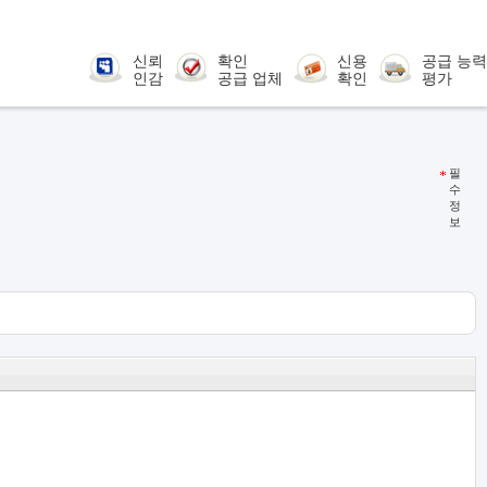
신뢰
확인
신용
공급 능력
인감
공급 업체
확인
평가
필
수
정
보