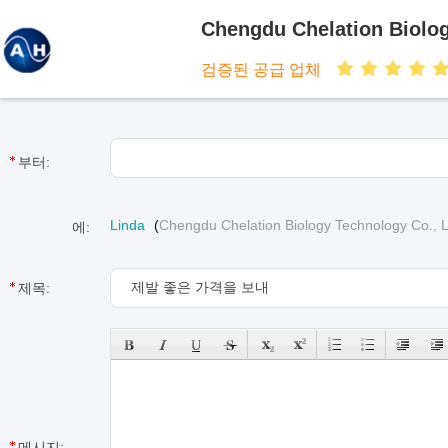
Chengdu Chelation Biolog
검증된 공급 업체
부터:
Linda
(
Chengdu Chelation Biology Technology Co., L
에:
제목:
메시지: