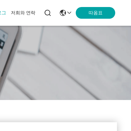
따옴표
로그
저희와 연락