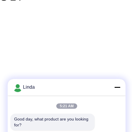
Linda
빠른 연락
5:21 AM
전화
Good day, what product are you looking 
for?
86-136-99415698