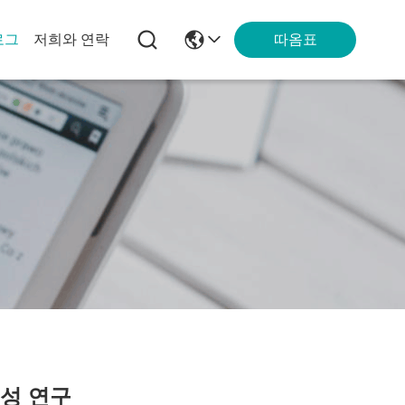
따옴표
로그
저희와 연락
전성 연구