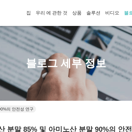
집
우리 에 관한 것
상품
솔루션
비디오
블
블로그 세부 정보
90%의 안전성 연구
 분말 85% 및 아미노산 분말 90%의 안