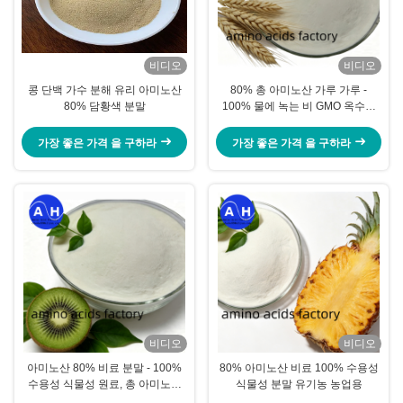
비디오
비디오
콩 단백 가수 분해 유리 아미노산
80% 총 아미노산 가루 가루 -
80% 담황색 분말
100% 물에 녹는 비 GMO 옥수수
단백질 없는 아미노산 가루
가장 좋은 가격 을 구하라
가장 좋은 가격 을 구하라
비디오
비디오
아미노산 80% 비료 분말 - 100%
80% 아미노산 비료 100% 수용성
수용성 식물성 원료, 총 아미노산
식물성 분말 유기농 농업용
80%