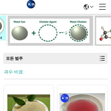
과수 비료
모든 범주
과수 비료