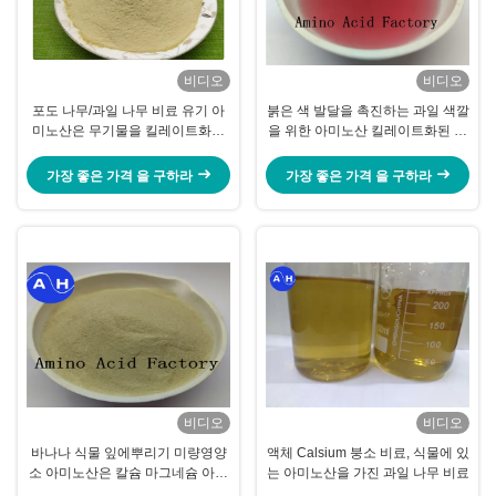
비디오
비디오
포도 나무/과일 나무 비료 유기 아
붉은 색 발달을 촉진하는 과일 색깔
미노산은 무기물을 킬레이트화했
을 위한 아미노산 킬레이트화된 칼
습니다
륨
가장 좋은 가격 을 구하라
가장 좋은 가격 을 구하라
비디오
비디오
바나나 식물 잎에뿌리기 미량영양
액체 Calsium 붕소 비료, 식물에 있
소 아미노산은 칼슘 마그네슘 아연
는 아미노산을 가진 과일 나무 비료
을 킬레이팅했습니다