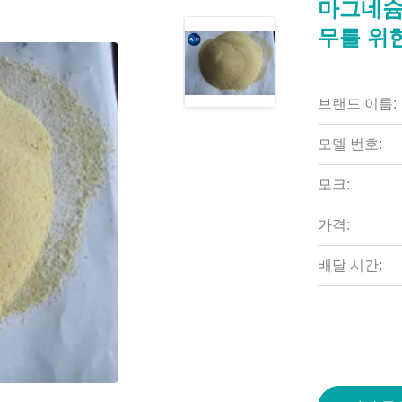
마그네슘
무를 위
브랜드 이름:
모델 번호:
모크:
가격:
배달 시간: