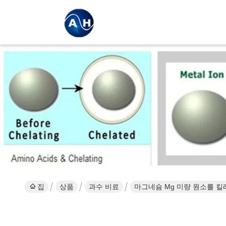
집
상품
과수 비료
마그네슘 Mg 미량 원소를 