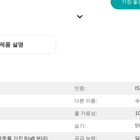
가장 좋
제품 설명
인증:
I
다른 이름:
수
물 가용성:
1
습기:
5
봉투를 가진 Kraft 부대)
공급 능력:
달