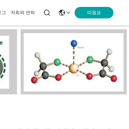
따옴표
로그
저희와 연락