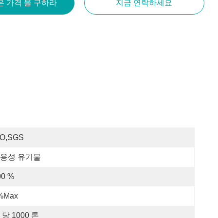
은 가격 을 구하라
지금 연락하세요
SO,SGS
용성 유기물
00 %
%Max
 당 1000 톤