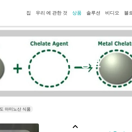
집
우리 에 관한 것
상품
솔루션
비디오
블
제품 세부 정보
도 아미노산 식품