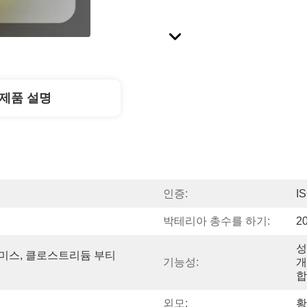
제품 설명
인증:
I
박테리아 총수를 하기:
2
성
미스, 클로스트리듐 부티
기능성:
개
합
외모:
황