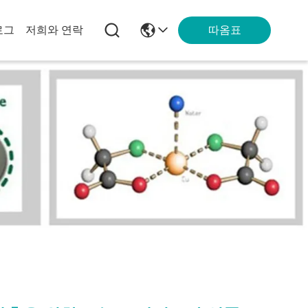
따옴표
로그
저희와 연락