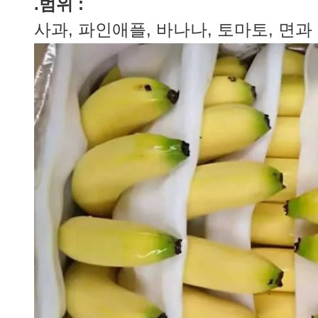
.범위 :
사과, 파인애플, 바나나, 토마토, 면과