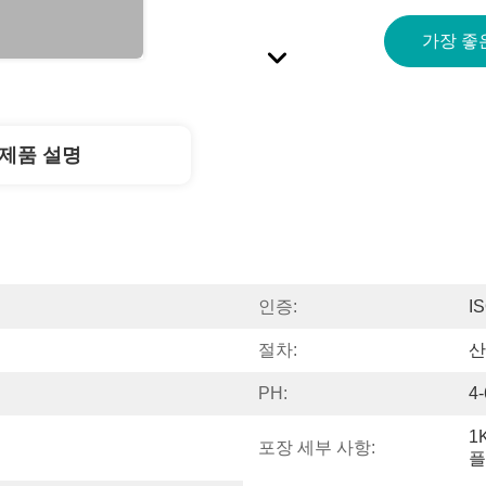
가장 좋
제품 설명
인증:
I
절차:
산
PH:
4-
1
포장 세부 사항:
플