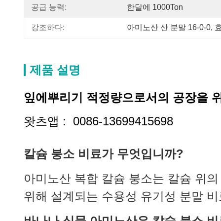
공급 능력:
한달에 1000Ton
강조하다:
아미노산 산 분말 16-0-0
, 
효
제품 설명
잎에뿌리기 적정량으로서의 공장을 위
왓츠앱 : 0086-13699415698
칼슘 붕소 비료가 무엇입니까?
아미노산 복합 칼슘 붕소는 칼슘 위의
위해 설계되는 수용성 유기성 분말 비
바나나 식물 아미노산은 칼슘 붕소 