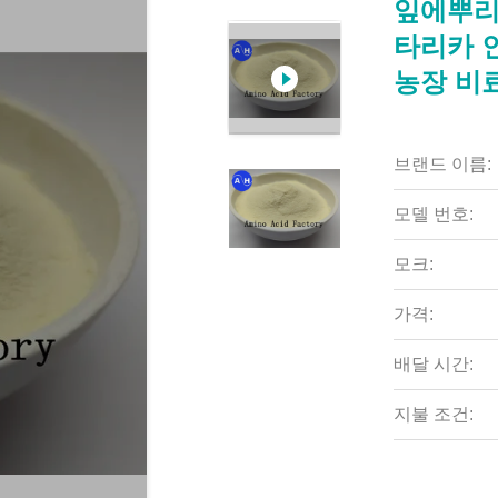
잎에뿌리
타리카 
농장 비
브랜드 이름:
모델 번호:
모크:
가격:
배달 시간:
지불 조건: