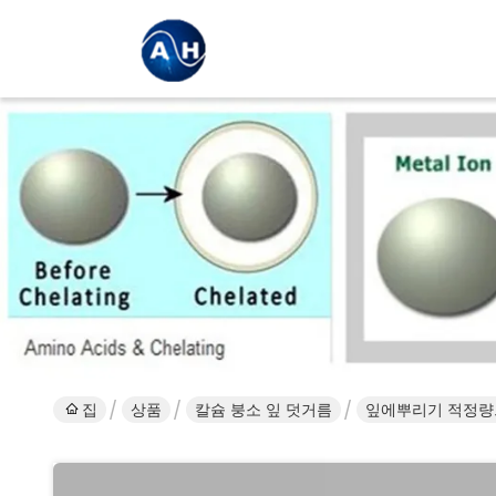
집
상품
칼슘 붕소 잎 덧거름
잎에뿌리기 적정량