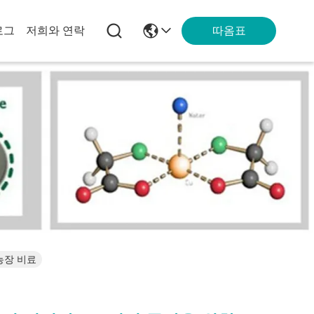
따옴표
로그
저희와 연락
농장 비료