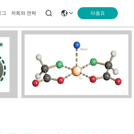
따옴표
로그
저희와 연락