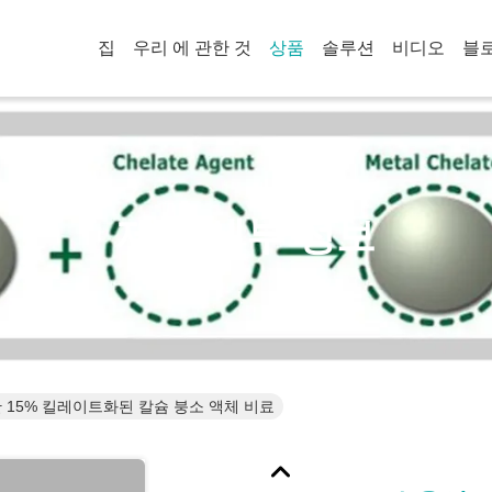
집
우리 에 관한 것
상품
솔루션
비디오
블
제품 세부 정보
 15% 킬레이트화된 칼슘 붕소 액체 비료