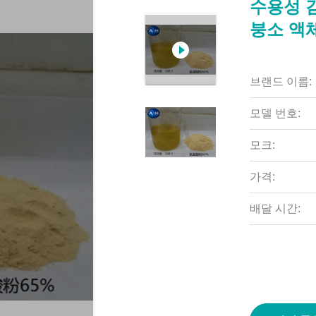
수용성 
붕소 액
브랜드 이름:
모델 번호:
모크:
가격:
배달 시간: