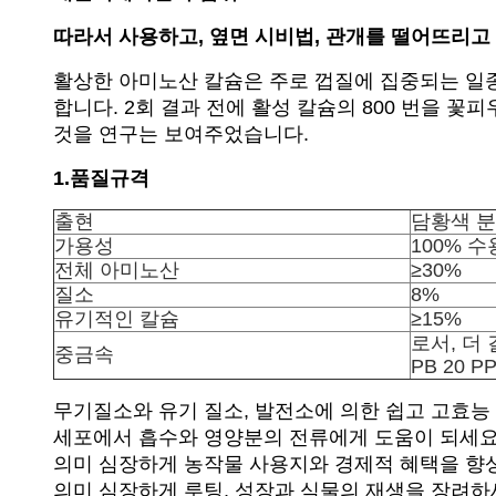
따라서 사용하고, 옆면 시비법, 관개를 떨어뜨리
활상한 아미노산 칼슘은 주로 껍질에 집중되는 일종
합니다. 2회 결과 전에 활성 칼슘의 800 번을 
것을 연구는 보여주었습니다.
1.품질규격
출현
담황색 
가용성
100% 
전체 아미노산
≥30%
질소
8%
유기적인 칼슘
≥15%
로서, 더
중금속
PB 20 P
무기질소와 유기 질소, 발전소에 의한 쉽고 고효능
세포에서 흡수와 영양분의 전류에게 도움이 되세요
의미 심장하게 농작물 사용지와 경제적 혜택을 향
의미 심장하게 루팅, 성장과 식물의 재생을 장려