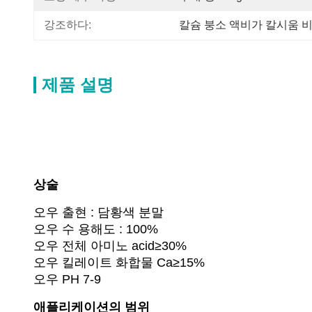
강조하다:
칼슘 붕소 액비가 칼시움
제품 설명
상술
오우 출현 : 담황색 분말
오우 수 용해도 : 100%
오우 전체 아미노 acid≥30%
오우 킬레이트 화합물 Ca≥15%
오우 PH 7-9
애플리케이션의 범위