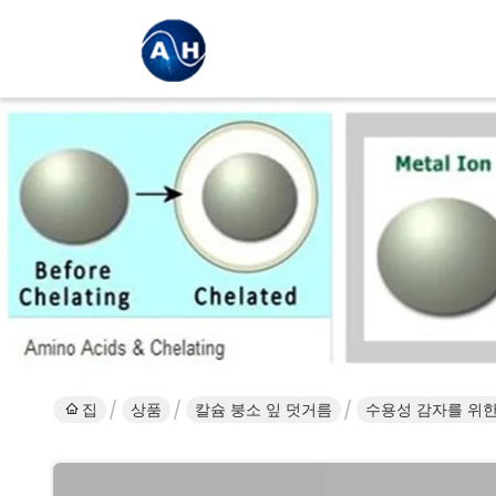
집
상품
칼슘 붕소 잎 덧거름
수용성 감자를 위한