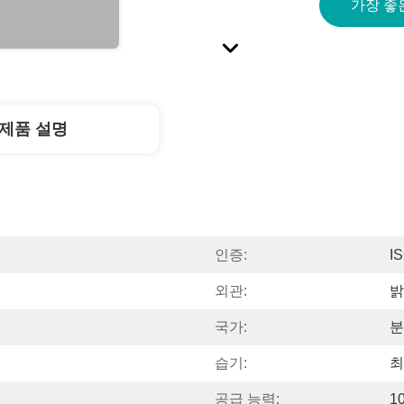
가장 좋
제품 설명
인증:
I
외관:
밝
국가:
분
습기:
최
공급 능력:
1