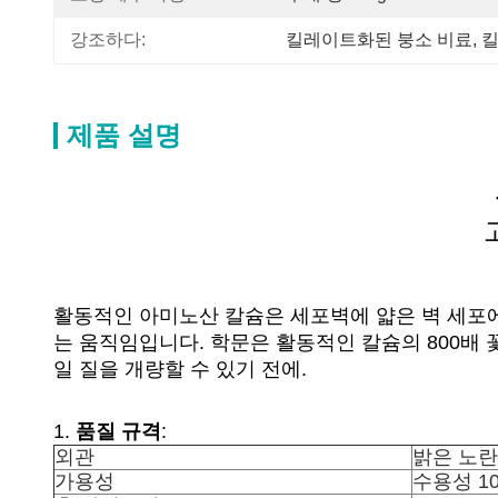
강조하다:
킬레이트화된 붕소 비료
, 
킬
제품 설명
활동적인 아미노산 칼슘은 세포벽에 얇은 벽 세포에
는 움직임입니다. 학문은 활동적인 칼슘의 800배
일 질을 개량할 수 있기 전에.
1.
품질 규격
:
외관
밝은 노란
가용성
수용성 1