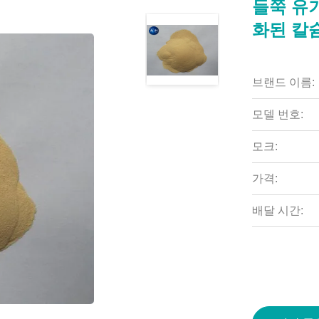
들쭉 유
화된 칼
브랜드 이름:
모델 번호:
모크:
가격:
배달 시간: