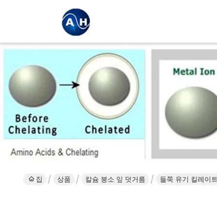
집
상품
칼슘 붕소 잎 덧거름
들쭉 유기 킬레이트