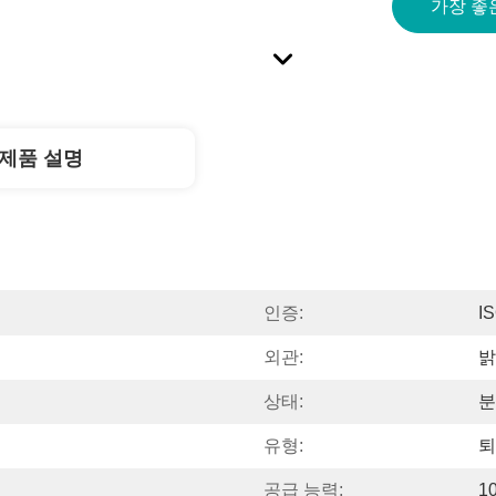
가장 좋
제품 설명
인증:
I
외관:
밝
상태:
분
유형:
퇴
공급 능력:
1