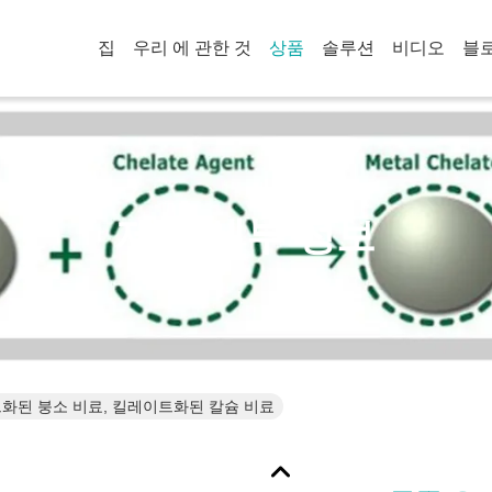
집
우리 에 관한 것
상품
솔루션
비디오
블
제품 세부 정보
화된 붕소 비료, 킬레이트화된 칼슘 비료