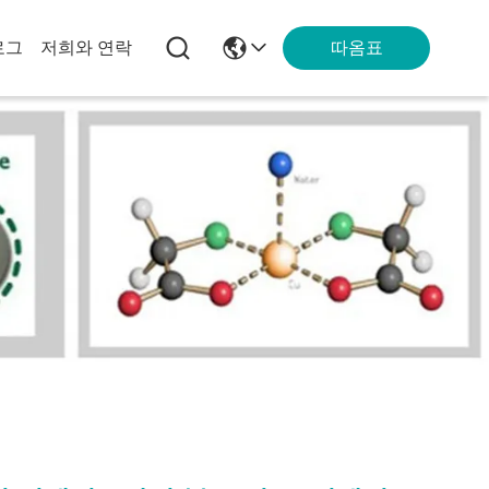
따옴표
로그
저희와 연락