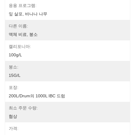
응용 프로그램:
잎 살포, 바나나 나무
다른 이름:
액체 비료, 붕소
캘리포니아:
100g/L
붕소:
15G/L
포장:
200L/drum의 1000L IBC 드럼
최소 주문 수량:
협상
가격: