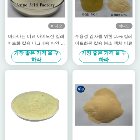
비디오
비디오
바나나는 비료 아미노산 킬레
수용성 감자를 위한 15% 킬레
이트화 칼슘 마그네슘 아연 붕
이트화된 칼슘 붕소 액체 비료
소 몰리브덴을 나무위로 쫓아
가장 좋은 가격 을 구
가장 좋은 가격 을 구
올립니다
하라
하라