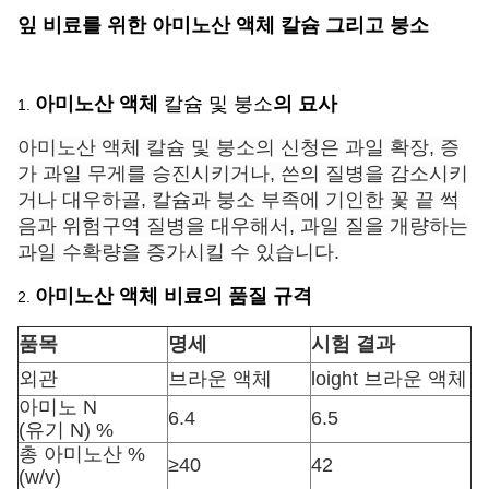
잎 비료를 위한 아미노산 액체 칼슘 그리고 붕소
아미노산 액체
칼슘 및 붕소
의 묘사
1.
아미노산 액체 칼슘 및 붕소의 신청은 과일 확장, 증
가 과일 무게를 승진시키거나, 쓴의 질병을 감소시키
거나 대우하골, 칼슘과 붕소 부족에 기인한 꽃 끝 썩
음과 위험구역 질병을 대우해서, 과일 질을 개량하는
과일 수확량을 증가시킬 수 있습니다.
아미노산 액체 비료의 품질 규격
2.
품목
명세
시험 결과
외관
브라운 액체
loight 브라운 액체
아미노 N
6.4
6.5
(유기 N) %
총 아미노산 %
≥40
42
(w/v)