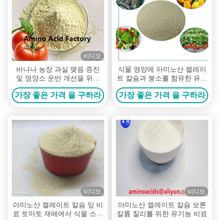
비디오
바나나 농장 과실 맺음 증진
식물 영양에 아미노산 켈레이
및 영양소 운반 개선을 위한
트 칼슘과 붕소를 함유한 유기
아미노산 킬레이트 칼슘 엽면
농 비료
가장 좋은 가격 을 구하라
가장 좋은 가격 을 구하라
시비 비료 (총 아미노산 25%,
100% 수용성)
비디오
비디오
아미노산 켈레이트 칼슘 잎 비
아미노산 켈레이트 칼슘 보론
료 토마토 재배에서 식물 스트
칼륨 칠리를 위한 유기농 비료