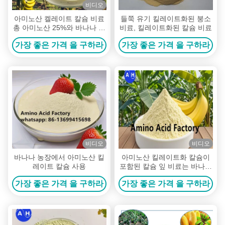
비디오
아미노산 켈레이트 칼슘 비료
들쭉 유기 킬레이트화된 붕소
총 아미노산 25%와 바나나 농
비료, 킬레이트화된 칼슘 비료
장용 물 용해성 100%로 과일
가장 좋은 가격 을 구하라
가장 좋은 가격 을 구하라
집합과 영양소 운송을 개선합
니다
비디오
비디오
바나나 농장에서 아미노산 킬
아미노산 킬레이트화 칼슘이
레이트 칼슘 사용
포함된 칼슘 잎 비료는 바나나
식물을 더 강하게 만들고 작물
가장 좋은 가격 을 구하라
가장 좋은 가격 을 구하라
수확량을 높입니다.