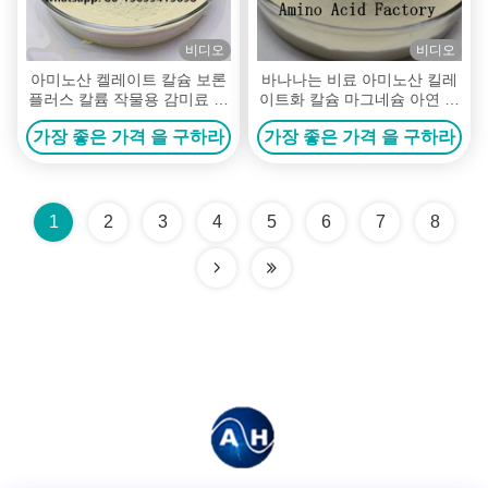
비디오
비디오
아미노산 켈레이트 칼슘 보론
바나나는 비료 아미노산 킬레
플러스 칼륨 작물용 감미료 및
이트화 칼슘 마그네슘 아연 붕
염색
소 몰리브덴을 나무위로 쫓아
가장 좋은 가격 을 구하라
가장 좋은 가격 을 구하라
올립니다
1
2
3
4
5
6
7
8