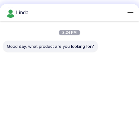
소셜 미디어
Linda
2:24 PM
빠른 연락
Good day, what product are you looking for?
전화
86-136-99415698
이메일
cdaohe88@aliyun.com
주소
4-502, No.8 Yingbin 도로, Jinniu 지역, Chengdu, Sichuan,
중국
개인정보 보호 정책
|
사이트맵
중국 좋은 품질 아미노산 액체 비료 공급자. 저작권 2019-2026