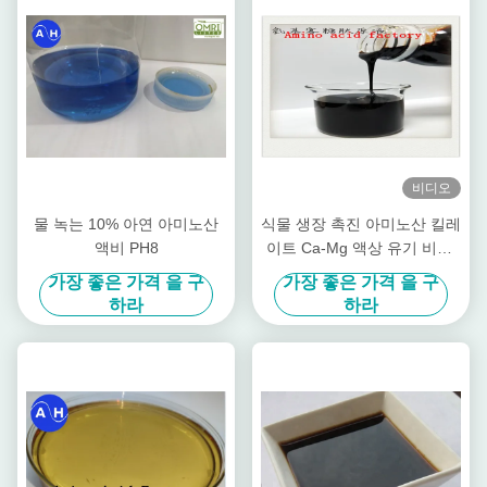
비디오
물 녹는 10% 아연 아미노산
식물 생장 촉진 아미노산 킬레
액비 PH8
이트 Ca-Mg 액상 유기 비료,
과수 특화
가장 좋은 가격 을 구
가장 좋은 가격 을 구
하라
하라