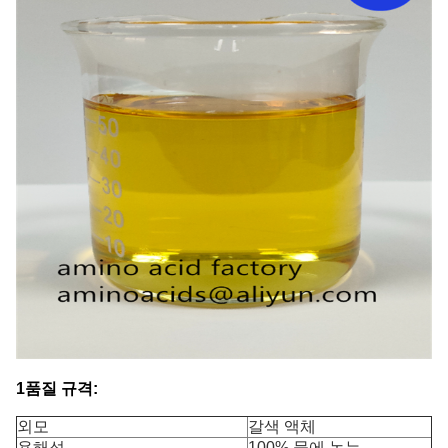
1품질 규격:
외모
갈색 액체
용해성
100% 물에 녹는