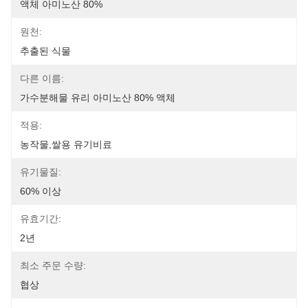
액체 아미노산 80%
원천:
추출된 식물
다른 이름:
가수분해물 유리 아미노산 80% 액체
적용:
농작물,쌀용 유기비료
유기물질:
60% 이상
유효기간:
2년
최소 주문 수량:
협상