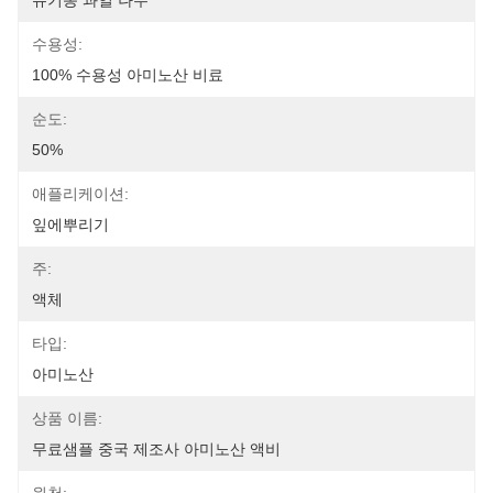
유기농 과일 나무
수용성:
100% 수용성 아미노산 비료
순도:
50%
애플리케이션:
잎에뿌리기
주:
액체
타입:
아미노산
상품 이름:
무료샘플 중국 제조사 아미노산 액비