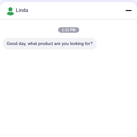
소셜 미디어
Linda
1:11 PM
빠른 연락
Good day, what product are you looking for?
전화
86-136-99415698
이메일
cdaohe88@aliyun.com
주소
4-502, No.8 Yingbin 도로, Jinniu 지역, Chengdu, Sichuan,
중국
개인정보 보호 정책
|
사이트맵
중국 좋은 품질 아미노산 액체 비료 공급자. 저작권 2019-2026