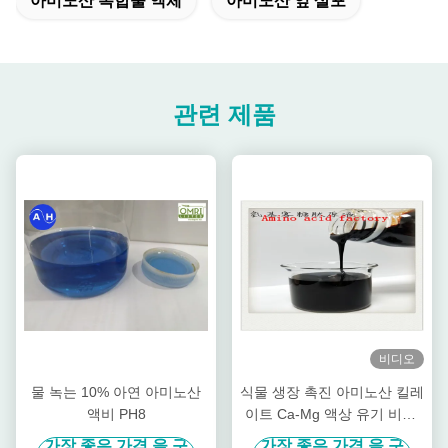
아미노산 복합물 액체
아미노산 잎 살포
관련 제품
비디오
물 녹는 10% 아연 아미노산
식물 생장 촉진 아미노산 킬레
액비 PH8
이트 Ca-Mg 액상 유기 비료,
과수 특화
가장 좋은 가격 을 구
가장 좋은 가격 을 구