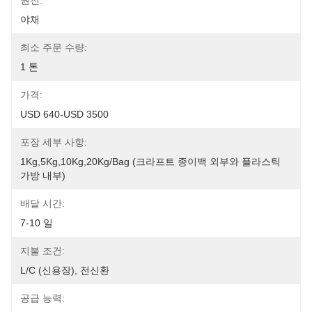
원천:
야채
최소 주문 수량:
1 톤
가격:
USD 640-USD 3500
포장 세부 사항:
1Kg,5Kg,10Kg,20Kg/Bag (크라프트 종이백 외부와 플라스틱 
가방 내부)
배달 시간:
7-10 일
지불 조건:
L/C (신용장), 전신환
공급 능력: