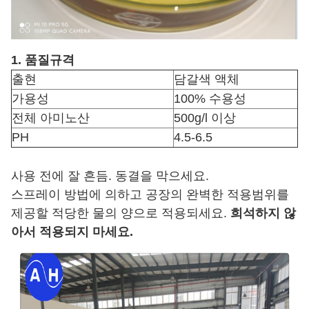
1. 품질규격
출현
담갈색 액체
가용성
100% 수용성
전체 아미노산
500g/l 이상
PH
4.5-6.5
사용 전에 잘 흔듬. 동결을 막으세요.
스프레이 방법에 의하고 공장의 완벽한 적용범위를
제공할 적당한 물의 양으로 적용되세요.
희석하지 않
아서 적용되지 마세요.