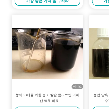
가장 좋은 가격 을 구하라
가
비디오
농약 야채를 위한 붕소 칼슘 몸리브덴 아미
농업 암흑
노산 액체 비료
수