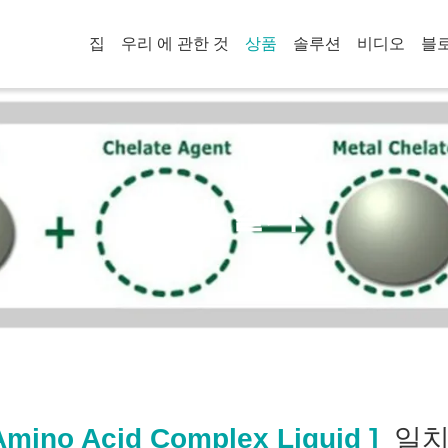
집
우리 에 관한 것
상품
솔루션
비디오
블
검색 결과
mino Acid Complex Liquid ]
일