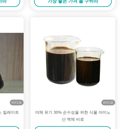
하라
가장 좋은 가격 을 구하라
비디오
비디오
소 킬레이트
야채 유기 30% 순수성을 위한 식물 아미노
산 액체 비료