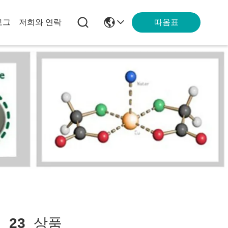
따옴표
로그
저희와 연락
치
23
상품