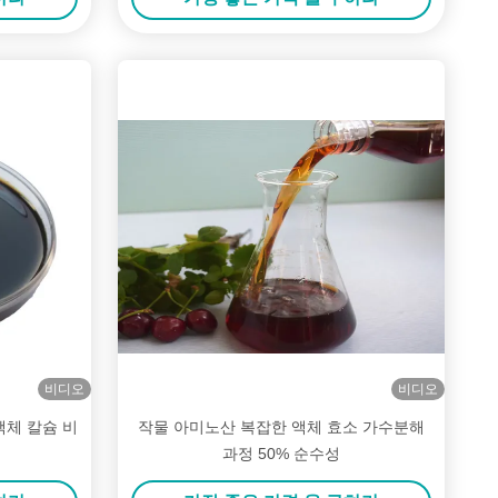
비디오
비디오
액체 칼슘 비
작물 아미노산 복잡한 액체 효소 가수분해
과정 50% 순수성