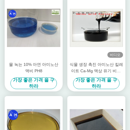
비디오
물 녹는 10% 아연 아미노산
식물 생장 촉진 아미노산 킬레
액비 PH8
이트 Ca-Mg 액상 유기 비료,
과수 특화
가장 좋은 가격 을 구
가장 좋은 가격 을 구
하라
하라