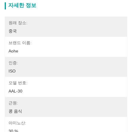
자세한 정보
원래 장소:
중국
브랜드 이름:
Aohe
인증:
ISO
모델 번호:
AAL-30
근원:
콩 음식
아미노산:
30 %