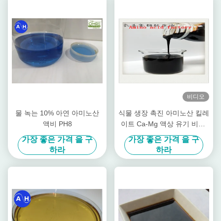
비디오
물 녹는 10% 아연 아미노산
식물 생장 촉진 아미노산 킬레
액비 PH8
이트 Ca-Mg 액상 유기 비료,
과수 특화
가장 좋은 가격 을 구
가장 좋은 가격 을 구
하라
하라