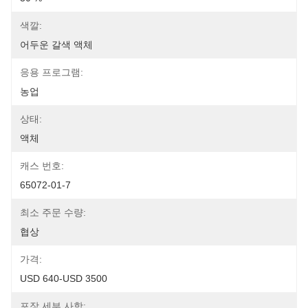
색깔:
어두운 갈색 액체
응용 프로그램:
농업
상태:
액체
캐스 번호:
65072-01-7
최소 주문 수량:
협상
가격:
USD 640-USD 3500
포장 세부 사항: