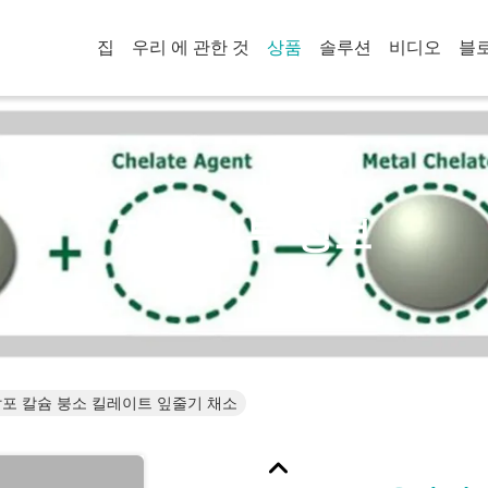
집
우리 에 관한 것
상품
솔루션
비디오
블
제품 세부 정보
살포 칼슘 붕소 킬레이트 잎줄기 채소