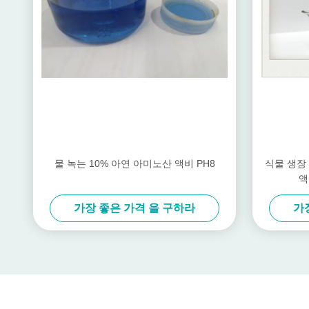
물 녹는 10% 아연 아미노산 액비 PH8
식물 생장
액
가장 좋은 가격 을 구하라
가