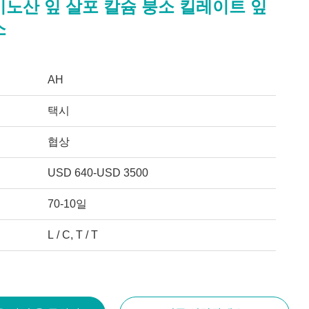
미노산 잎 살포 칼슘 붕소 킬레이트 잎
소
AH
택시
협상
USD 640-USD 3500
70-10일
L / C, T / T