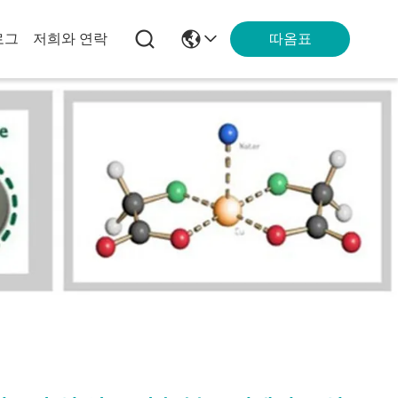
따옴표
로그
저희와 연락