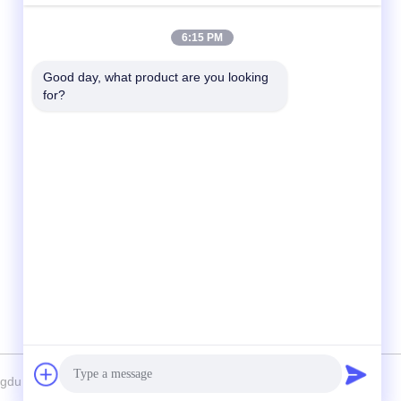
빠른 연락
6:15 PM
전화
Good day, what product are you looking 
for?
86-136-99415698
이메일
cdaohe88@aliyun.com
주소
4-502, No.8 Yingbin 도로, Jinniu 지역,
Chengdu, Sichuan, 중국
elation Biology Technology Co., Ltd. 모두 모든 권리 보호