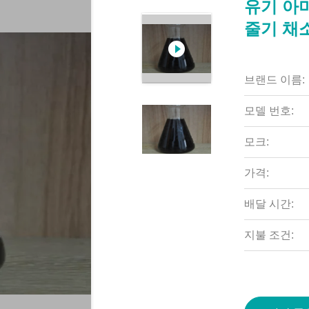
유기 아
줄기 채
브랜드 이름:
모델 번호:
모크:
가격:
배달 시간:
지불 조건: