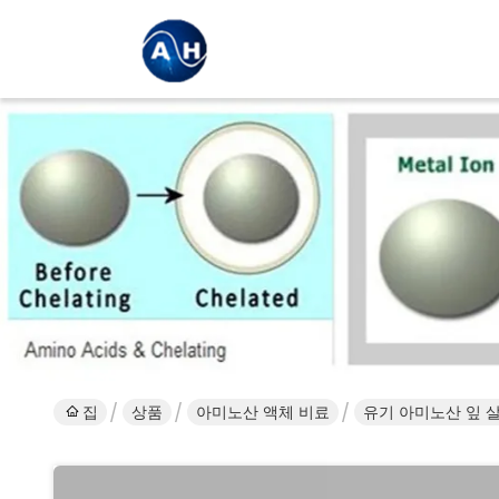
집
상품
아미노산 액체 비료
유기 아미노산 잎 