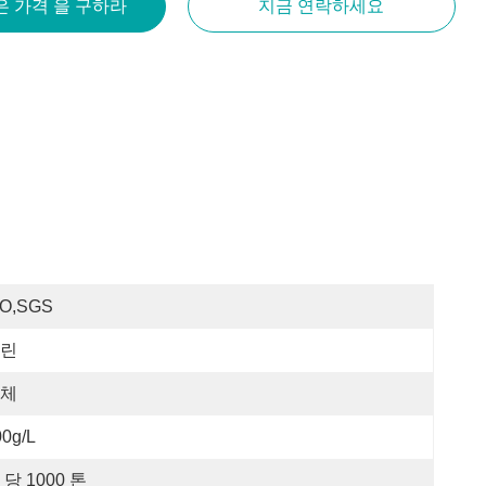
은 가격 을 구하라
지금 연락하세요
SO,SGS
린
체
00g/L
 당 1000 톤