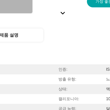
가장 좋
제품 설명
인증:
I
방출 유형:
느
상태:
액
캘리포니아:
1
공급 능력:
달