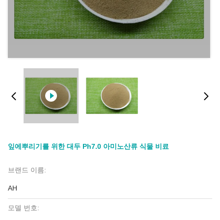
잎에뿌리기를 위한 대두 Ph7.0 아미노산류 식물 비료
브랜드 이름:
AH
모델 번호: