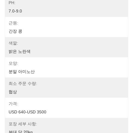
PH:
7.0-9.0
근원:
간장 콩
색깔:
밝은 노란색
모양:
분말 아미노산
최소 주문 수량:
협상
가격:
USD 640-USD 3500
포장 세부 사항:
부대 당 20kg