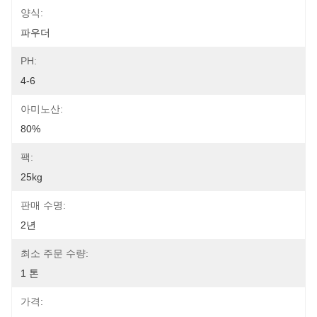
양식:
파우더
PH:
4-6
아미노산:
80%
팩:
25kg
판매 수명:
2년
최소 주문 수량:
1 톤
가격: