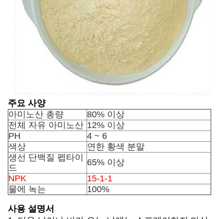
주요 사양
아미노산 총량
80% 이상
전체 자유 아미노산
12% 이상
PH
4 ~ 6
색상
연한 황색 분말
생선 단백질 펩타이
65% 이상
드
NPK
15-1-1
물에 녹는
100%
사용 설명서