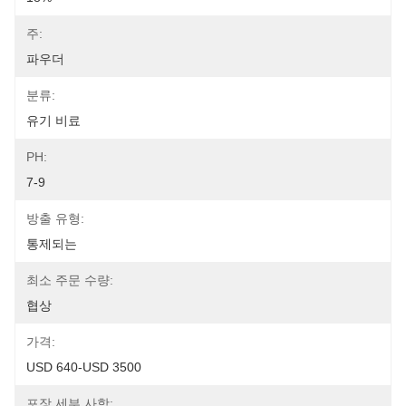
주:
파우더
분류:
유기 비료
PH:
7-9
방출 유형:
통제되는
최소 주문 수량:
협상
가격:
USD 640-USD 3500
포장 세부 사항: