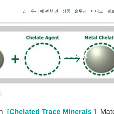
집
우리 에 관한 것
상품
솔루션
비디오
블
Search Result
r
h
[chelated Trace Minerals ]
Mat