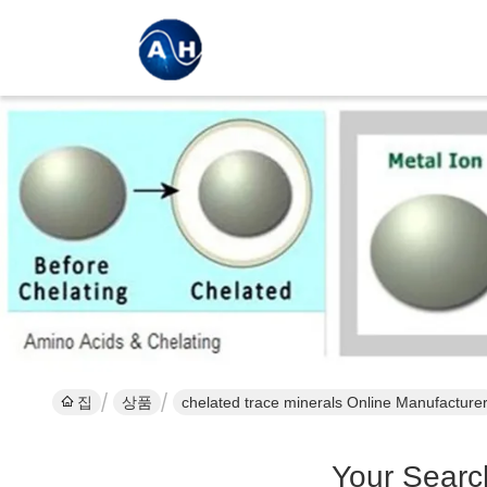
집
상품
chelated trace minerals Online Manufacture
Your Searc