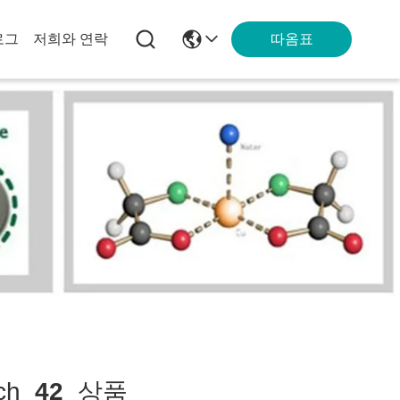
따옴표
로그
저희와 연락
ch
42
상품