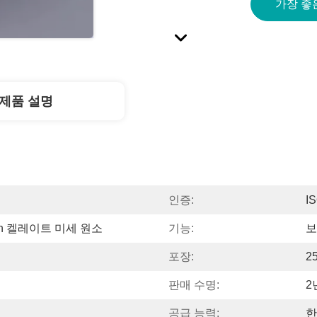
가장 좋
제품 설명
인증:
I
 Zn 켈레이트 미세 원소
기능:
보
포장:
2
판매 수명:
2
공급 능력:
한