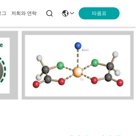
따옴표
로그
저희와 연락