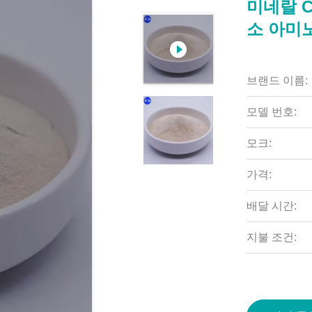
미네랄 C
소 아미
브랜드 이름:
모델 번호:
모크:
가격:
배달 시간:
지불 조건: