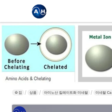
집
상품
아미노산 킬레이트화 미네랄
미네랄 Ca