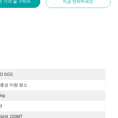
은 가격 을 구하라
지금 연락하세요
SO SGS
충성 미량 원소
5kg
년
달에 100MT