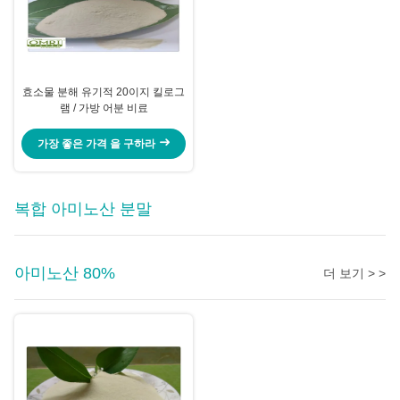
효소물 분해 유기적 20이지 킬로그
램 / 가방 어분 비료
가장 좋은 가격 을 구하라
복합 아미노산 분말
아미노산 80%
더 보기 > >