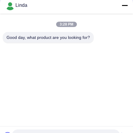
소셜 미디어
Linda
3:28 PM
빠른 연락
Good day, what product are you looking for?
전화
86-136-99415698
이메일
cdaohe88@aliyun.com
주소
4-502, No.8 Yingbin 도로, Jinniu 지역, Chengdu, Sichuan,
중국
개인정보 보호 정책
|
사이트맵
중국 좋은 품질 아미노산 액체 비료 공급자. 저작권 2019-2025
Chengdu Chelation Biology Technology Co., Ltd. 모두 모든 권리