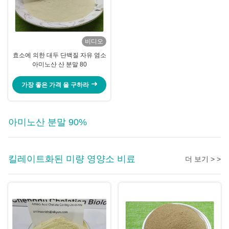
비디오
효소에 의한 대두 단백질 자유 염소
아미노산 산 분말 80
가장 좋은 가격 을 구하라
아미노산 분말 90%
킬레이트화된 미량 영양소 비료
더 보기 > >