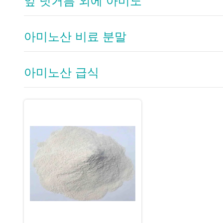
잎 덧거름 외에 아미노
아미노산 비료 분말
아미노산 급식