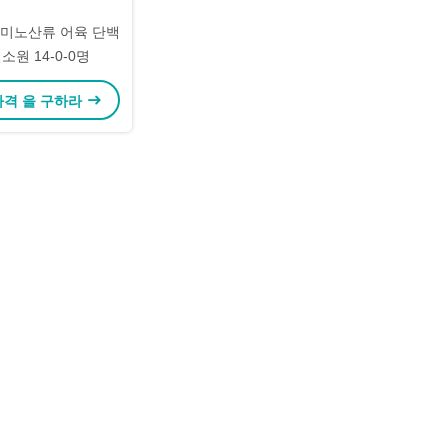
아미노산류 어육 단백
소원 14-0-0명
가격 을 구하라