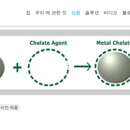
집
우리 에 관한 것
상품
솔루션
비디오
블
상품
d. 온라인 제품