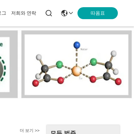
따옴표
로그
저희와 연락
더 보기 >>
모든 범주