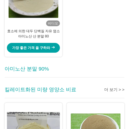
비디오
효소에 의한 대두 단백질 자유 염소
아미노산 산 분말 80
가장 좋은 가격 을 구하라
아미노산 분말 90%
킬레이트화된 미량 영양소 비료
더 보기 > >