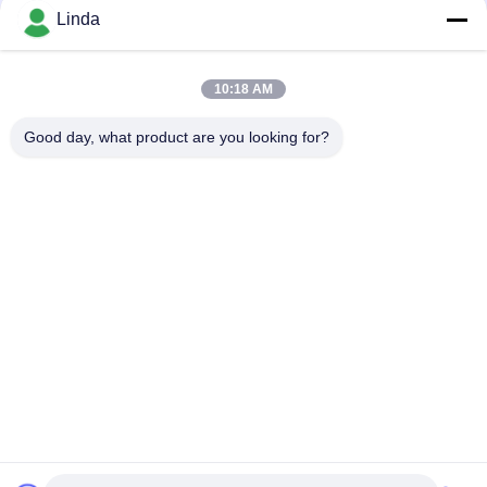
소셜 미디어
Linda
10:18 AM
빠른 연락
Good day, what product are you looking for?
전화
86-136-99415698
이메일
cdaohe88@aliyun.com
주소
4-502, No.8 Yingbin 도로, Jinniu 지역, Chengdu, Sichuan,
중국
개인정보 보호 정책
|
사이트맵
중국 좋은 품질 아미노산 액체 비료 공급자. 저작권 2019-2025
Chengdu Chelation Biology Technology Co., Ltd. 모두 모든 권리