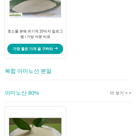
효소물 분해 유기적 20이지 킬로그
램 / 가방 어분 비료
가장 좋은 가격 을 구하라
복합 아미노산 분말
아미노산 80%
더 보기 > >