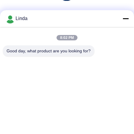
소셜 미디어
Linda
8:02 PM
빠른 연락
Good day, what product are you looking for?
전화
86-136-99415698
이메일
cdaohe88@aliyun.com
주소
4-502, No.8 Yingbin 도로, Jinniu 지역, Chengdu, Sichuan,
중국
개인정보 보호 정책
|
사이트맵