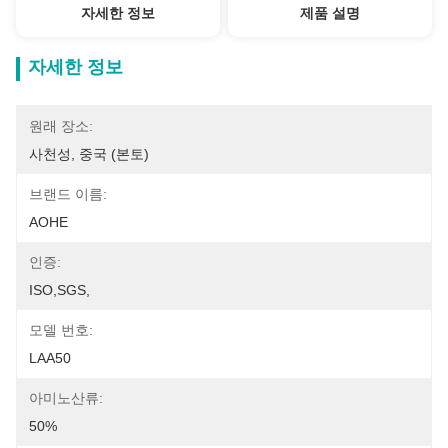
자세한 정보
제품 설명
자세한 정보
원래 장소:
사천성, 중국 (본토)
브랜드 이름:
AOHE
인증:
ISO,SGS,
모델 번호:
LAA50
아미노산류:
50%