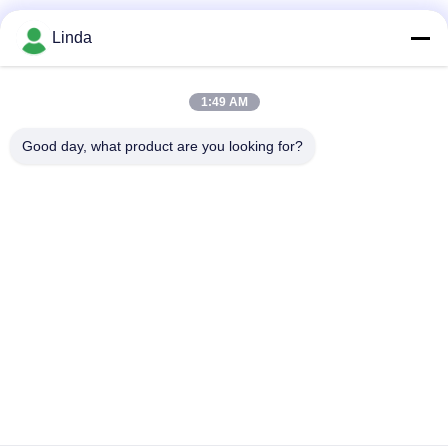
소셜 미디어
Linda
1:49 AM
빠른 연락
Good day, what product are you looking for?
전화
86-136-99415698
이메일
cdaohe88@aliyun.com
주소
4-502, No.8 Yingbin 도로, Jinniu 지역, Chengdu, Sichuan,
중국
개인정보 보호 정책
|
사이트맵
중국 좋은 품질 아미노산 액체 비료 공급자. 저작권 2019-2026