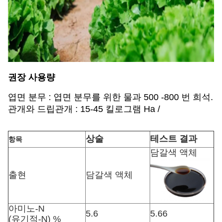
권장 사용량
엽면 분무 : 엽면 분무를 위한 물과 500 -800 번 희석.
관개와 드립관개 : 15-45 킬로그램 Ha /
상술
테스트 결과
항목
담갈색 액체
출현
담갈색 액체
아미노-N
5.6
5.66
(유기적-N) %