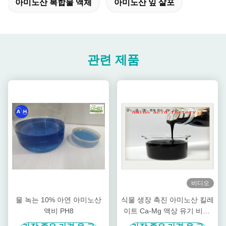
아미노산 복합물 액체
아미노산 잎 살포
관련 제품
비디오
물 녹는 10% 아연 아미노산
식물 생장 촉진 아미노산 킬레
액비 PH8
이트 Ca-Mg 액상 유기 비료,
과수 특화