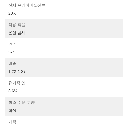
전체 유리아미노산류:
20%
적용 작물:
온실 남새
PH:
5-7
비중:
1.22-1.27
유기적 엔:
5.6%
최소 주문 수량:
협상
가격: