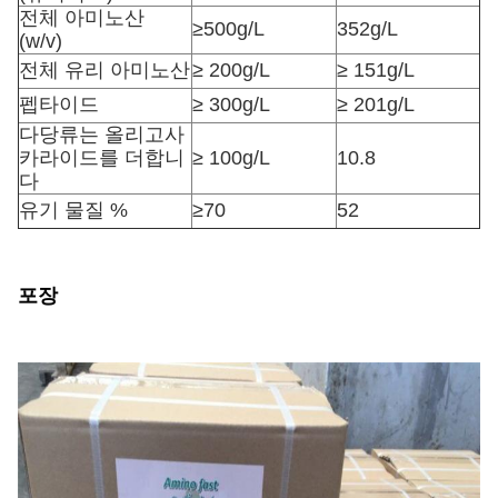
전체 아미노산
≥500g/L
352g/L
(w/v)
전체 유리 아미노산
≥ 200g/L
≥ 151g/L
펩타이드
≥ 300g/L
≥ 201g/L
다당류는 올리고사
카라이드를 더합니
≥ 100g/L
10.8
다
유기 물질 %
≥70
52
포장