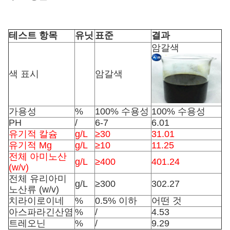
테스트 항목
유닛
표준
결과
암갈색
색 표시
암갈색
가용성
%
100% 수용성
100% 수용성
PH
/
6-7
6.01
유기적 칼슘
g/L
≥30
31.01
유기적 Mg
g/L
≥10
11.25
전체 아미노산
g/L
≥400
401.24
(w/v)
전체 유리아미
g/L
≥300
302.27
노산류 (w/v)
치라이로이네
%
0.5% 이하
어떤 것
아스파라긴산염
%
/
4.53
트레오닌
%
/
9.29