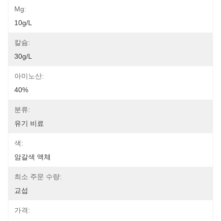
Mg:
10g/L
칼슘:
30g/L
아미노산:
40%
분류:
유기 비료
색:
암갈색 액체
최소 주문 수량:
교섭
가격: