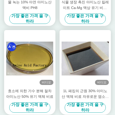
물 녹는 10% 아연 아미노산
식물 생장 촉진 아미노산 킬레
액비 PH8
이트 Ca-Mg 액상 유기 비료,
과수 특화
가장 좋은 가격 을 구
가장 좋은 가격 을 구
하라
하라
비디오
비디오
효소에 의한 가수 분해 절차
1L 패킹의 근원 30% 아미노
아미노산 50% 유기 액체 비료
산 액체 비료 자유로운 염소를
설치하십시오
가장 좋은 가격 을 구
가장 좋은 가격 을 구
하라
하라