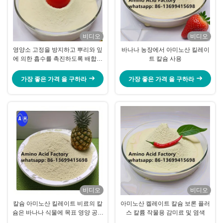
비디오
비디오
영양소 고정을 방지하고 뿌리와 잎
바나나 농장에서 아미노산 킬레이
에 의한 흡수를 촉진하도록 배합된
트 칼슘 사용
킬레이트 미량 영양 비료
가장 좋은 가격 을 구하라
가장 좋은 가격 을 구하라
비디오
비디오
칼슘 아미노산 킬레이트 비료의 칼
아미노산 켈레이트 칼슘 보론 플러
슘은 바나나 식물에 목표 영양 공급
스 칼륨 작물용 감미료 및 염색
을 제공하여 성장 활력과 과일을 향