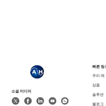
빠른 링
우리 에
상품
소셜 미디어
솔루션
블로그