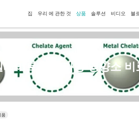
집
우리 에 관한 것
상품
솔루션
비디오
블
킬레이트화된 미량 영양소 비
제품