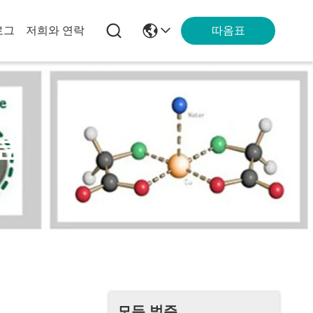
따옴표
로그
저희와 연락
료
모든 범주