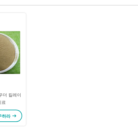
파우더 킬레이
비료
 구하라