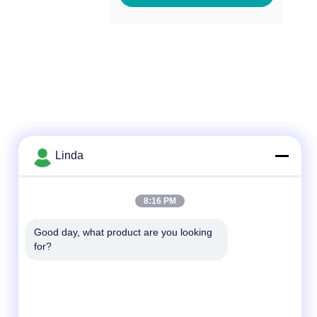
Linda
빠른 연락
8:16 PM
전화
Good day, what product are you looking 
for?
86-136-99415698
이메일
cdaohe88@aliyun.com
주소