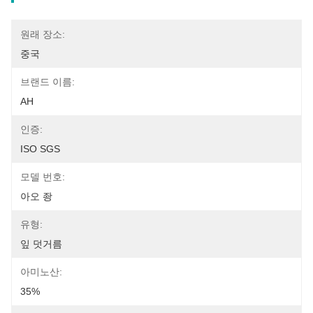
원래 장소:
중국
브랜드 이름:
AH
인증:
ISO SGS
모델 번호:
아오 좡
유형:
잎 덧거름
아미노산:
35%