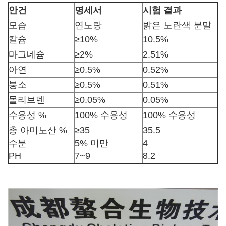
안건
명세서
시험 결과
모습
연노랑
밝은 노란색 분말
칼슘
≥10%
10.5%
마그네슘
≥2%
2.51%
아연
≥0.5%
0.52%
붕소
≥0.5%
0.51%
몰리브덴
≥0.05%
0.05%
수용성 %
100% 수용성
100% 수용성
총 아미노산 %
≥35
35.5
수분
5% 미만
4
PH
7~9
8.2