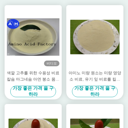
비디오
색깔 고추를 위한 수용성 비료
아미노 미량 원소는 미량 영양
칼슘 마그네슘 아연 붕소 몸리
소 비료, 유기 잎 비료를 킬레
브덴
이트화했습니다
가장 좋은 가격 을 구
가장 좋은 가격 을 구
하라
하라