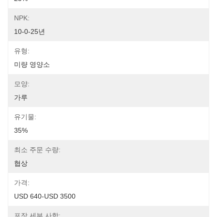
NPK:
10-0-25년
유형:
미량 영양소
모양:
가루
유기물:
35%
최소 주문 수량:
협상
가격:
USD 640-USD 3500
포장 세부 사항: