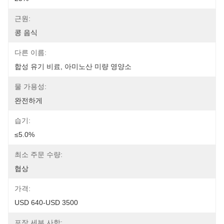
근원:
콩 음식
다른 이름:
합성 유기 비료, 아미노산 미량 영양소
물 가용성:
완전하게
습기:
≤5.0%
최소 주문 수량:
협상
가격:
USD 640-USD 3500
포장 세부 사항: