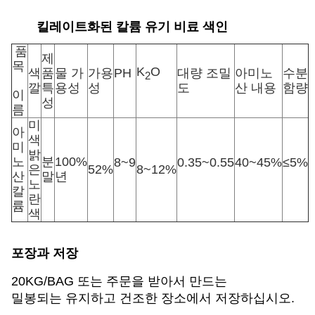
킬레이트화된 칼륨 유기 비료
색인
품
제
목
K
O
색
품
물 가
가용
PH
대량 조밀
아미노
수분
2
깔
특
용성
성
도
산 내용
함량
이
성
름
미
아
색
미
밝
노
분
100%
8~9
0.35~0.55
40~45%
≤5%
은
52%
8~12%
산
말
년
노
칼
란
륨
색
포장과 저장
20KG/BAG 또는 주문을 받아서 만드는
밀봉되는 유지하고 건조한 장소에서 저장하십시오.