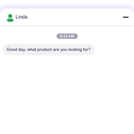
소셜 미디어
Linda
8:12 AM
빠른 연락
Good day, what product are you looking for?
전화
86-136-99415698
이메일
cdaohe88@aliyun.com
주소
4-502, No.8 Yingbin 도로, Jinniu 지역, Chengdu, Sichuan,
중국
개인정보 보호 정책
|
사이트맵