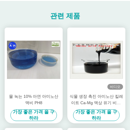
관련 제품
비디오
물 녹는 10% 아연 아미노산
식물 생장 촉진 아미노산 킬레
액비 PH8
이트 Ca-Mg 액상 유기 비료,
과수 특화
가장 좋은 가격 을 구
가장 좋은 가격 을 구
하라
하라