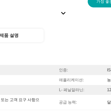
가장 좋
제품 설명
인증:
I
애플리케이션:
농
L- 페닐알라닌:
1
000L 또는 고객 요구 사항으
공급 능력:
달