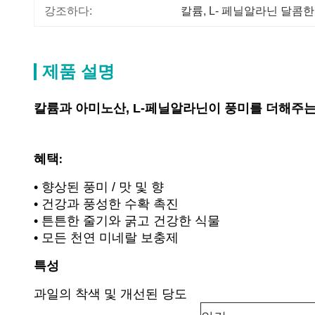
강조하다:
칼륨
, 
L- 페닐알라닌 달콤한
제품 설명
칼륨과 아미노산, L-페닐알라닌이 풍미를 더해주
혜택:
• 향상된 풍미 / 맛 및 향
• 건강과 풍성한 수확 촉진
• 튼튼한 줄기와 굵고 건강한 식물
• 모든 천연 미네랄 보충제
특성
과일의 착색 및 개선된 당도