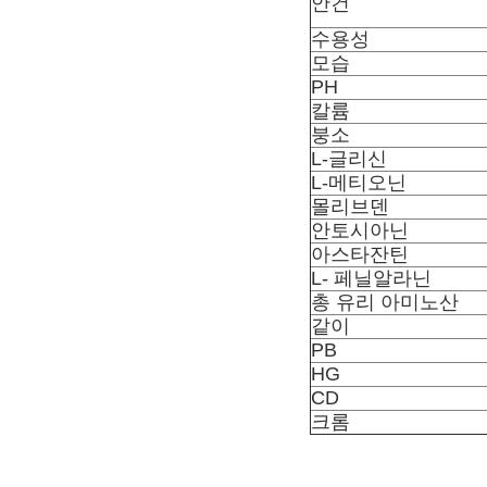
안건
수용성
모습
PH
칼륨
붕소
L-글리신
L-메티오닌
몰리브덴
안토시아닌
아스타잔틴
L- 페닐알라닌
총 유리 아미노산
같이
PB
HG
CD
크롬