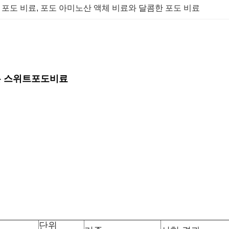
 포도 비료
, 
포도 아미노산 액체 비료와 달콤한 포도 비료
는 스위트포도비료
단위