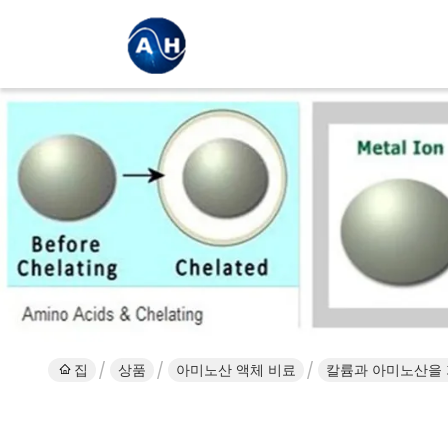
집
상품
아미노산 액체 비료
칼륨과 아미노산을 