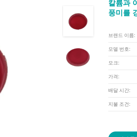
칼륨과 
풍미를 
브랜드 이름:
모델 번호:
모크:
가격:
배달 시간:
지불 조건: