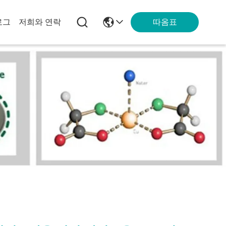
따옴표
로그
저희와 연락