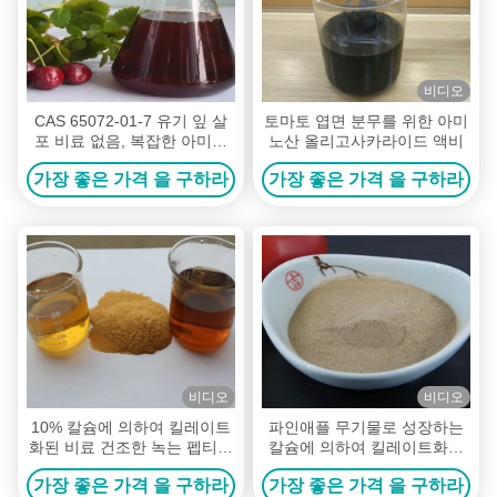
비디오
CAS 65072-01-7 유기 잎 살
토마토 엽면 분무를 위한 아미
포 비료 없음, 복잡한 아미노
노산 올리고사카라이드 액비
산 50%
가장 좋은 가격 을 구하라
가장 좋은 가격 을 구하라
비디오
비디오
10% 칼슘에 의하여 킬레이트
파인애플 무기물로 성장하는
화된 비료 건조한 녹는 펩티드
칼슘에 의하여 킬레이트화되
는 유기 아미노산의 기초를 두
는 미량 영양소 비료 실업 수
가장 좋은 가격 을 구하라
가장 좋은 가격 을 구하라
었습니다
당