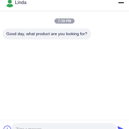
소셜 미디어
Linda
7:39 PM
빠른 연락
Good day, what product are you looking for?
전화
86-136-99415698
이메일
cdaohe88@aliyun.com
주소
4-502, No.8 Yingbin 도로, Jinniu 지역, Chengdu, Sichuan,
중국
개인정보 보호 정책
|
사이트맵
중국 좋은 품질 아미노산 액체 비료 공급자. 저작권 2019-2026
Chengdu Chelation Biology Technology Co., Ltd. 모두 모든 권리