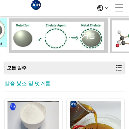
칼슘 붕소 잎 덧거름
모든 범주
칼슘 붕소 잎 덧거름