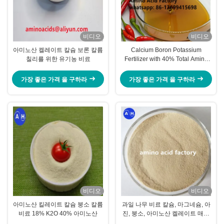
비디오
비디오
아미노산 켈레이트 칼슘 보론 칼륨
Calcium Boron Potassium
칠리를 위한 유기농 비료
Fertilizer with 40% Total Amino
Acid and 18% K2O for
Accelerated Color Development
가장 좋은 가격 을 구하라
가장 좋은 가격 을 구하라
in Pepper Chili Plants
비디오
비디오
아미노산 킬레이트 칼슘 붕소 칼륨
과일 나무 비료 칼슘, 마그네슘, 아
비료 18% K2O 40% 아미노산
진, 붕소, 아미노산 켈레이트 매크
로 원소