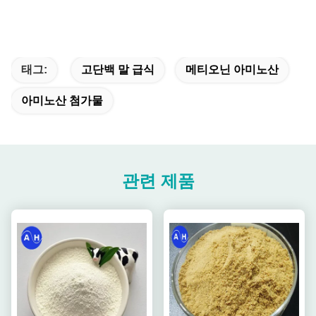
태그:
고단백 말 급식
메티오닌 아미노산
아미노산 첨가물
관련 제품