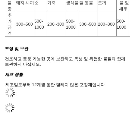
물
돼지 새끼
소
가축
생식물
털 동물
토끼
물 및
종
새우
추
가
500-
500-
500-
300~500
200~300
300~500
200~300
금
1000
1000
1000
액
포장 및 보관
건조하고 통풍 가능한 곳에 보관하고 독성 및 위험한 물질과 함께
보관하지 마십시오.
셰프
생활
제조일로부터 12개월 동안 열리지 않은 포장재입니다.