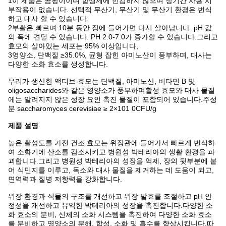
1이 제품은 곰팡이이며 항생제에 민감하지 않으며 장기간 사용 시
부작용이 없습니다. 선택적 무산기, 무산기 및 무산기 환경은 번식
하고 대사 할 수 있습니다.
2부활은 빠르며 10분 동안 장에 들어가면 다시 살아납니다. pH 값
의 폭에 견딜 수 있습니다. PH 2.0-7.0가 증가할 수 있습니다.그리고
효모의 살아있는 세포는 95% 이상입니다,
3영양소, 단백질 ≥35.0%, 균형 잡힌 아미노산이 풍부하며, 대사는
다양한 소화 효소를 생성합니다.
우리가 생산한 액티브 효모는 단백질, 아미노산, 비타민 B 및
oligosaccharides와 같은 영양소가 풍부하며활성 효모와 대사 물질
에는 알려지지 않은 성장 요인 촉진 물질이 포함되어 있습니다.주성
분 saccharomyces cerevisiae ≥ 2×101 0CFU/g
제품 설명
높은 활성도를 가진 건조 효모는 위장관에 들어가서 빠르게 번식하
여 소화기에 산소를 감소시키고 병원성 박테리아의 생활 환경을 파
괴합니다.그리고 병원성 박테리아의 성장을 억제, 장의 뒷부분에 붙
어 식민지를 이루고, 독소와 대사 물질을 제거하는 데 도움이 되고,
면역력과 질병 저항력을 강화합니다.
위장 환경과 식물의 구조를 개선하고 위장 발효를 조절하고 pH 안
정성을 개선하고 유익한 박테리아의 성장을 촉진합니다.다양한 소
화 효소의 분비, 신체의 소화 시스템을 촉진하여 다양한 소화 효소
를 분비하고 영양소의 분해, 합성, 소화 및 흡수를 향상시킵니다.따