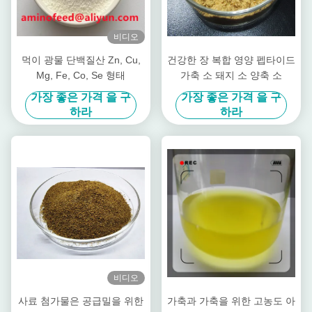
비디오
먹이 광물 단백질산 Zn, Cu,
건강한 장 복합 영양 펩타이드
Mg, Fe, Co, Se 형태
가축 소 돼지 소 양축 소
가장 좋은 가격 을 구
가장 좋은 가격 을 구
하라
하라
비디오
사료 첨가물은 공급밀을 위한
가축과 가축을 위한 고농도 아