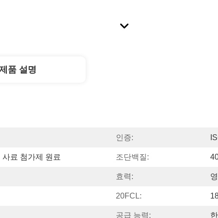
제품 설명
인증:
I
질 사료 첨가제 원료
조단백질:
4
효력:
영
20FCL:
1
공급 능력:
한