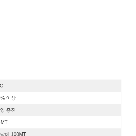
SO
0% 이상
양 증진
8MT
달에 100MT