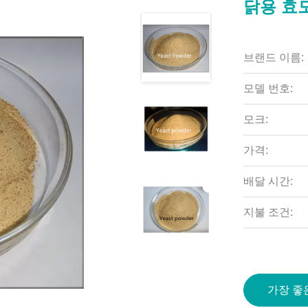
닭용 효모
브랜드 이름:
모델 번호:
모크:
가격:
배달 시간:
지불 조건:
가장 좋