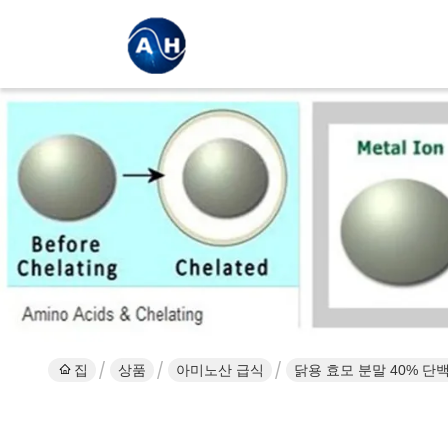
집
상품
아미노산 급식
닭용 효모 분말 40% 단