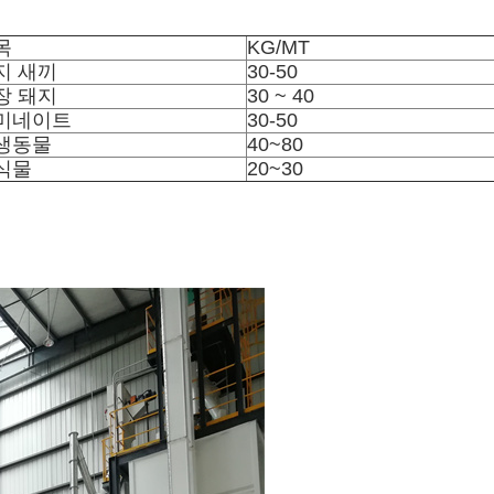
목
KG/MT
지 새끼
30-50
장 돼지
30 ~ 40
미네이트
30-50
생동물
40~80
식물
20~30