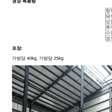
권장 복용량
항
돼
성
류
수
생
포장:
가방당 40kg, 가방당 25kg