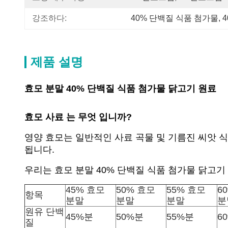
강조하다:
40% 단백질 식품 첨가물
, 
제품 설명
효모 분말 40% 단백질 식품 첨가물 닭고기 원료
효모 사료 는 무엇 입니까?
영양 효모는 일반적인 사료 곡물 및 기름진 씨앗 
됩니다.
우리는 효모 분말 40% 단백질 식품 첨가물 닭고기
45% 효모
50% 효모
55% 효모
6
항목
분말
분말
분말
분
원유 단백
45%분
50%분
55%분
6
질