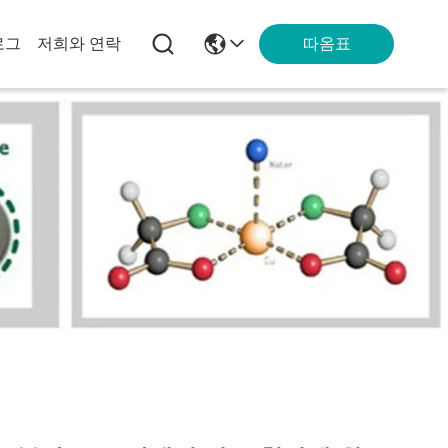
따옴표
로그
저희와 연락