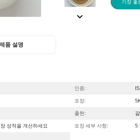
가장 좋
제품 설명
인증:
I
포장:
5
출현:
갈
성장 성적을 개선하세요
포장 세부 사항:
5