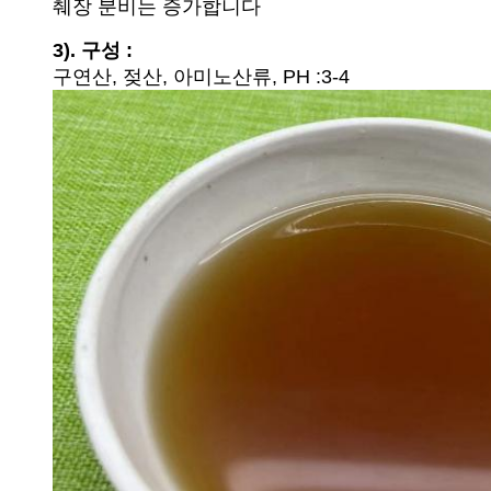
췌장 분비는 증가합니다
3). 구성 :
구연산, 젖산, 아미노산류, PH :3-4