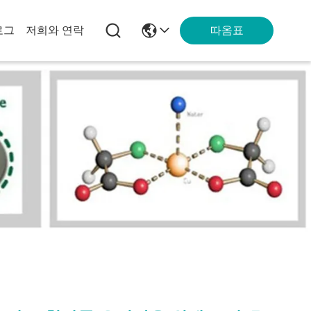
따옴표
로그
저희와 연락