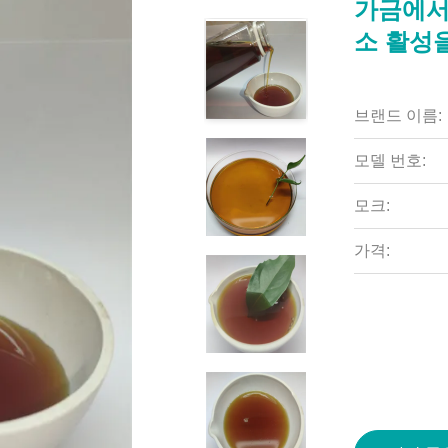
가금에서
소 활성
브랜드 이름:
모델 번호:
모크:
가격: