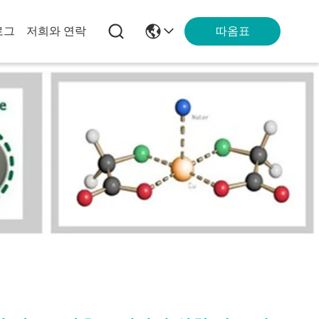
따옴표
로그
저희와 연락