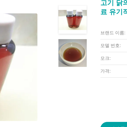
고기 닭의
료 유기
브랜드 이름:
모델 번호:
모크:
가격: