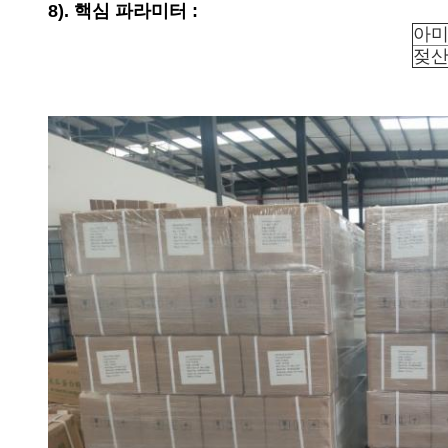
8). 핵심 파라미터 :
아
젖