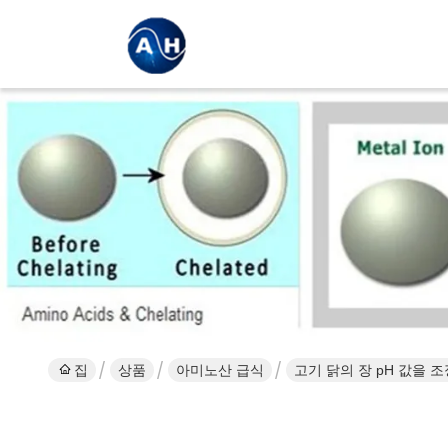
집
상품
아미노산 급식
고기 닭의 장 pH 값을 