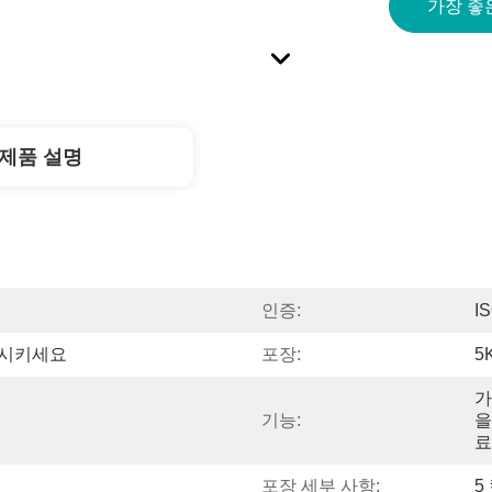
가장 좋
제품 설명
인증:
I
상시키세요
포장:
5
가
기능:
을
료
포장 세부 사항:
5