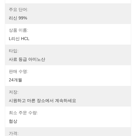
주요 단어:
리신 99%
상품 이름:
L리신 HCL
타입:
사료 등급 아미노산
판매 수명:
24개월
저장:
시원하고 마른 장소에서 계속하세요
최소 주문 수량:
협상
가격: