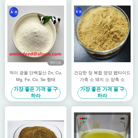
비디오
먹이 광물 단백질산 Zn, Cu,
건강한 장 복합 영양 펩타이드
Mg, Fe, Co, Se 형태
가축 소 돼지 소 양축 소
가장 좋은 가격 을 구
가장 좋은 가격 을 구
하라
하라