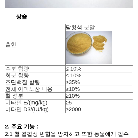
상술
담황색 분말
출현
수분 함량
≤ 10%
회분 함량
≤ 10%
조단백질 함량
≥35%
전체 아미노산 내용
≥10%
철 성분
≥10%
비타민 E/(mg/kg)
≥5
비타민 D3/(IU/kg)
≥2000
2. 주요 기능 :
2.1 철 결핍성 빈혈을 방지하고 또한 동물에게 필수