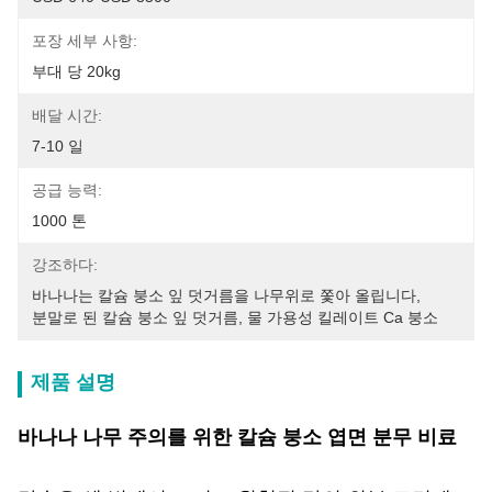
포장 세부 사항:
부대 당 20kg
배달 시간:
7-10 일
공급 능력:
1000 톤
강조하다:
바나나는 칼슘 붕소 잎 덧거름을 나무위로 쫓아 올립니다
, 
분말로 된 칼슘 붕소 잎 덧거름
, 
물 가용성 킬레이트 Ca 붕소
제품 설명
바나나 나무 주의를 위한 칼슘 붕소 엽면 분무 비료