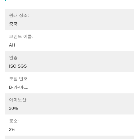
원래 장소:
중국
브랜드 이름:
AH
인증:
ISO SGS
모델 번호:
B-카-마그
아미노산:
30%
붕소:
2%