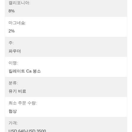
캘리포니아:
8%
마그네슘:
2%
주:
파우더
이명:
킬레이트 Ca 붕소
분류:
유기 비료
최소 주문 수량:
협상
가격:
USD 640-USD 3500