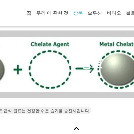
집
우리 에 관한 것
상품
솔루션
비디오
블
제품 세부 정보
트 급식 급료는 건강한 쉬운 습기를 승진시킵니다