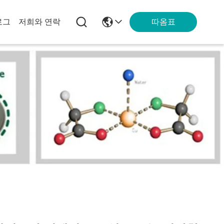
따옴표
로그
저희와 연락