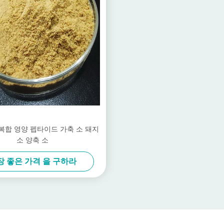
복합 영양 펩타이드 가축 소 돼지
소 양축 소
장 좋은 가격 을 구하라