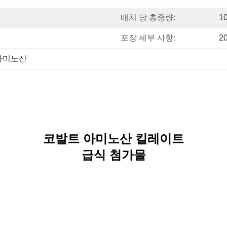
배치 당 총중량:
1
포장 세부 사항:
2
아미노산
코발트 아미노산 킬레이트
급식 첨가물