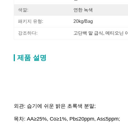
색깔:
연한 녹색
패키지 유형:
20kg/bag
강조하다:
고단백 말 급식
, 
메티오닌 
제품 설명
외관: 습기에 쉬운 밝은 초록색 분말;
목차: AA≥25%, Co≥1%, Pb≤20ppm, As≤5ppm;