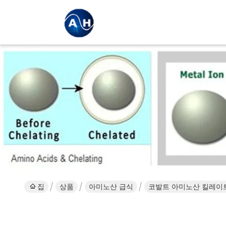
집
상품
아미노산 급식
코발트 아미노산 킬레이