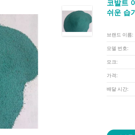
코발트 
쉬운 습
브랜드 이름:
모델 번호:
모크:
가격:
배달 시간: