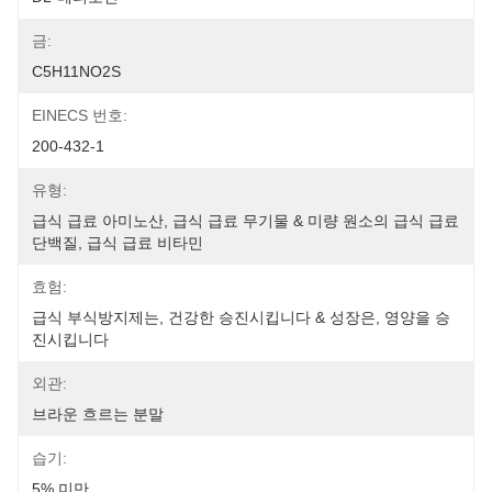
금:
C5H11NO2S
EINECS 번호:
200-432-1
유형:
급식 급료 아미노산, 급식 급료 무기물 & 미량 원소의 급식 급료 
단백질, 급식 급료 비타민
효험:
급식 부식방지제는, 건강한 승진시킵니다 & 성장은, 영양을 승
진시킵니다
외관:
브라운 흐르는 분말
습기:
5% 미만