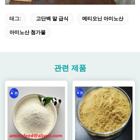
태그:
고단백 말 급식
메티오닌 아미노산
아미노산 첨가물
관련 제품