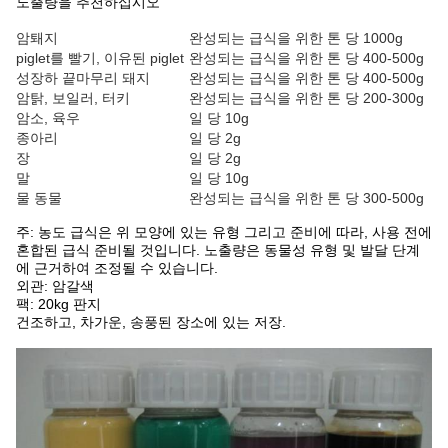
노출량을 추천하십시오
암퇘지
완성되는 급식을 위한 톤 당 1000g
piglet를 빨기, 이유된 piglet
완성되는 급식을 위한 톤 당 400-500g
성장하 끝마무리 돼지
완성되는 급식을 위한 톤 당 400-500g
암탉, 보일러, 터키
완성되는 급식을 위한 톤 당 200-300g
암소, 육우
일 당 10g
종아리
일 당 2g
장
일 당 2g
말
일 당 10g
물 동물
완성되는 급식을 위한 톤 당 300-500g
주: 농도 급식은 위 모양에 있는 유형 그리고 준비에 따라, 사용 전에
혼합된 급식 준비될 것입니다. 노출량은 동물성 유형 및 발달 단계
에 근거하여 조정될 수 있습니다.
외관: 암갈색
팩: 20kg 판지
건조하고, 차가운, 송풍된 장소에 있는 저장.