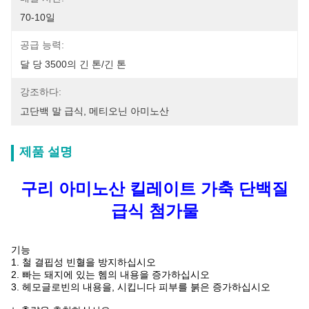
70-10일
공급 능력:
달 당 3500의 긴 톤/긴 톤
강조하다:
고단백 말 급식
, 
메티오닌 아미노산
제품 설명
구리 아미노산 킬레이트 가축 단백질
급식 첨가물
기능
1. 철 결핍성 빈혈을 방지하십시오
2. 빠는 돼지에 있는 헴의 내용을 증가하십시오
3. 헤모글로빈의 내용을, 시킵니다 피부를 붉은 증가하십시오