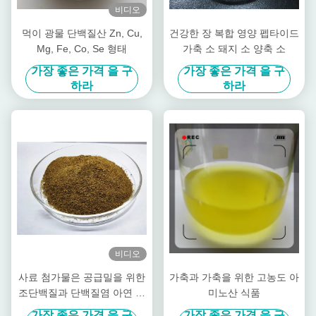
비디오
먹이 광물 단백질산 Zn, Cu,
건강한 장 복합 영양 펩타이드
Mg, Fe, Co, Se 형태
가축 소 돼지 소 양축 소
가장 좋은 가격 을 구
가장 좋은 가격 을 구
하라
하라
비디오
사료 첨가물은 공급밀을 위한
가축과 가축을 위한 고농도 아
조단백질과 단백질염 아연 아
미노산 식품
연 파우더를 킬레이팅했습니
가장 좋은 가격 을 구
가장 좋은 가격 을 구