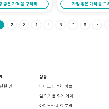
장 좋은 가격 을 구하라
가장 좋은 가격 을 구
1
2
3
4
5
6
7
8
크
상품
 관한 것
아미노산 액체 비료
잎 덧거름 외에 아미노
아미노산 비료 분말