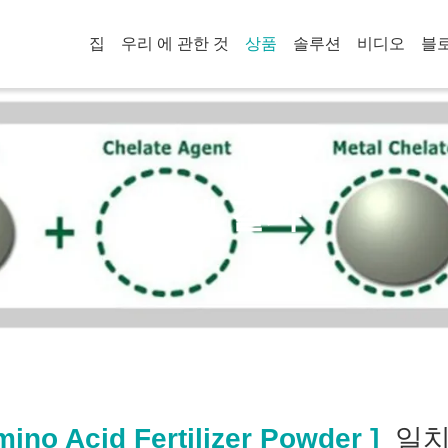
집
우리 에 관한 것
상품
솔루션
비디오
블
검색 결과
ino Acid Fertilizer Powder ]
일