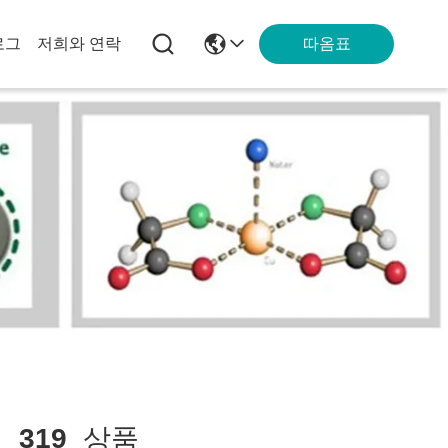
따옴표
로그
저희와 연락
치
319
상품